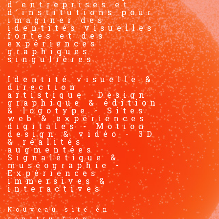
d’entreprises et
d’institutions pour
imaginer des
identités visuelles
fortes et des
expériences
graphiques
singulières.
Identité visuelle &
direction
artistique -Design
graphique & édition
& logotype - Sites
web & expériences
digitales - Motion
design & vidéo - 3D
& réalités
augmentées -
Signalétique &
muséographie -
Expériences
immersives &
interactives
Nouveau site en
construction