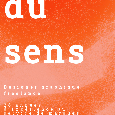
du
sens
Designer graphique
freelance
28 années
d’expérience au
service de marques,