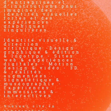
d’entreprises et
d’institutions pour
imaginer des
identités visuelles
fortes et des
expériences
graphiques
singulières.
Identité visuelle &
direction
artistique -Design
graphique & édition
& logotype - Sites
web & expériences
digitales - Motion
design & vidéo - 3D
& réalités
augmentées -
Signalétique &
muséographie -
Expériences
immersives &
interactives
Nouveau site en
construction