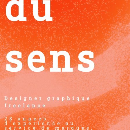
du
sens
Designer graphique
freelance
28 années
d’expérience au
service de marques,